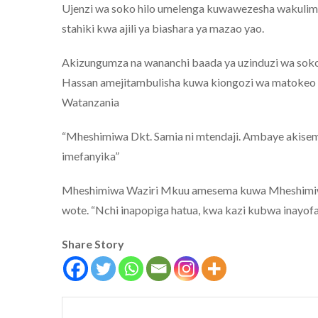
Ujenzi wa soko hilo umelenga kuwawezesha wakulim
stahiki kwa ajili ya biashara ya mazao yao.
Akizungumza na wananchi baada ya uzinduzi wa sok
Hassan amejitambulisha kuwa kiongozi wa matokeo 
Watanzania
“Mheshimiwa Dkt. Samia ni mtendaji. Ambaye akise
imefanyika”
Mheshimiwa Waziri Mkuu amesema kuwa Mheshimiwa
wote. “Nchi inapopiga hatua, kwa kazi kubwa inayofan
Share Story