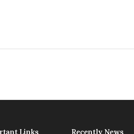
rtant Links
Recently News