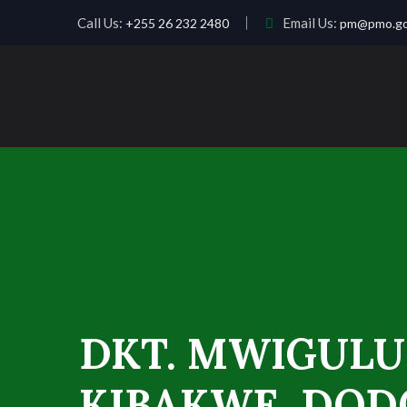
Call Us:
Email Us:
+255 26 232 2480
pm@pmo.go
DKT. MWIGULU
KIBAKWE, DO