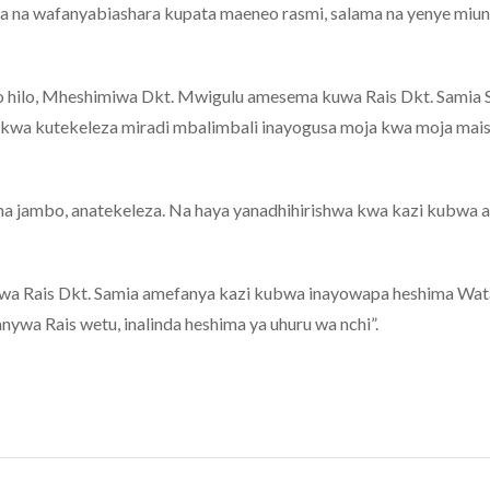
a na wafanyabiashara kupata maeneo rasmi, salama na yenye mi
o hilo, Mheshimiwa Dkt. Mwigulu amesema kuwa Rais Dkt. Samia 
kwa kutekeleza miradi mbalimbali inayogusa moja kwa moja mais
ma jambo, anatekeleza. Na haya yanadhihirishwa kwa kazi kubwa
 Rais Dkt. Samia amefanya kazi kubwa inayowapa heshima Wat
ywa Rais wetu, inalinda heshima ya uhuru wa nchi”.