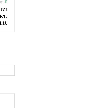
st
UZI
KT.
LU.