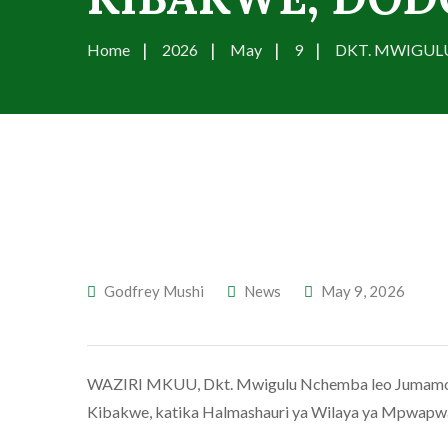
Home
2026
May
9
DKT. MWIGUL
Godfrey Mushi
News
May 9, 2026
WAZIRI MKUU, Dkt. Mwigulu Nchemba leo Jumamosi (
Kibakwe, katika Halmashauri ya Wilaya ya Mpwap