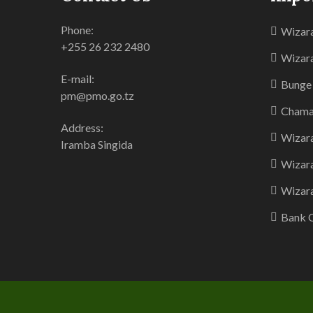
Phone:
Wizara
+255 26 232 2480
Wizara
E-mail:
Bunge 
pm@pmo.go.tz
Chama
Address:
Wizara
Iramba Singida
Wizar
Wizara
Bank O