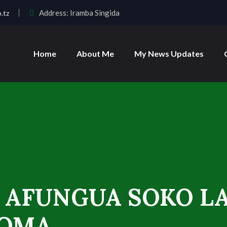
Address:
Iramba Singida
.tz
Home
About Me
My News Updates
 AFUNGUA SOKO L
DOMA