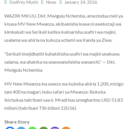
Godfrey Mushi
News
January 24, 2026
WAZIRI MKUU, Dkt. Mwigulu Nchemba, amezindua meli ya
kisasa MV New Mwanza, akibainisha kuwa ni uwekezaji wa
kimkakati wa Serikali katika kuimarisha usafiri wa majini,
usalama wa abiria na kukuza uchumi wa Kanda ya Ziwa.
“Serikali imejidhatiti kuhakikisha usafiri wa majini unakuwa
salama, wa uhakika na unaowanufaisha wananchi,” — Dkt.
Mwigulu Nchemba
MV New Mwanza ina uwezo wa kubeba abiria 1,200, mizigo
tani 400 na magari, huku safari ya Mwanza–Bukoba
ikichukua takribani saa 6. Mradi huu umegharimu USD 51.83
milioni (takribani TSh bilioni 120.56).
Share Story