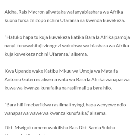
Aidha, Rais Macron aliwataka wafanyabiashara wa Afrika
kuona fursa zilizopo nchini Ufaransa na kwenda kuwekeza.
“Hatuko hapa tu kuja kuwekeza katika Bara la Afrika pamoja
nanyi, tunawahitaji viongozi wakubwa wa biashara wa Afrika
kuja kuwekeza nchini Ufaransa,” alisema.
Kwa Upande wake Katibu Mkuu wa Umoja wa Mataifa
António Guterres alisema watu wa Bara la Afrika wanapaswa
kuwa wa kwanza kunufaika na rasilimali za bara hilo.
“Bara hili limebarikiwa rasilimali nyingi, hapa wenyewe ndio
wanapaswa wawe wa kwanza kunufaika,” alisema.
Dkt. Mwigulu amemuwakilisha Rais Dkt. Samia Suluhu