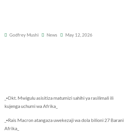
Godfrey Mushi
News
May 12, 2026
_▪️Dkt. Mwigulu asisitiza matumizi sahihi ya rasilimali ili
kujenga uchumi wa Afrika_
_▪️Rais Macron atangaza uwekezaji wa dola bilioni 27 Barani
Afrika_