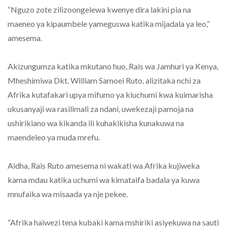
“Nguzo zote zilizoongelewa kwenye dira lakini pia na
maeneo ya kipaumbele yameguswa katika mijadala ya leo,”
amesema.
Akizungumza katika mkutano huo, Rais wa Jamhuri ya Kenya,
Mheshimiwa Dkt. William Samoei Ruto, alizitaka nchi za
Afrika kutafakari upya mifumo ya kiuchumi kwa kuimarisha
ukusanyaji wa rasilimali za ndani, uwekezaji pamoja na
ushirikiano wa kikanda ili kuhakikisha kunakuwa na
maendeleo ya muda mrefu.
Aidha, Rais Ruto amesema ni wakati wa Afrika kujiweka
kama mdau katika uchumi wa kimataifa badala ya kuwa
mnufaika wa misaada ya nje pekee.
“Afrika haiwezi tena kubaki kama mshiriki asiyekuwa na sauti