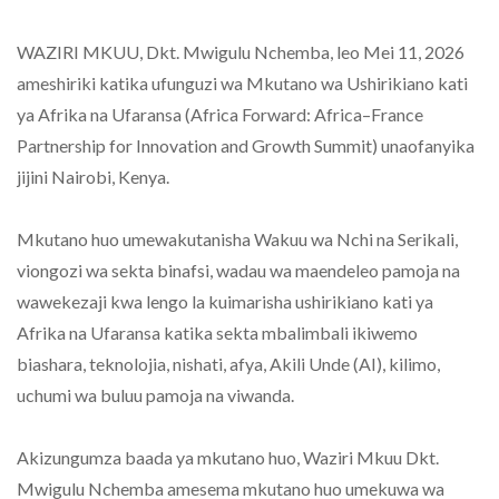
WAZIRI MKUU, Dkt. Mwigulu Nchemba, leo Mei 11, 2026
ameshiriki katika ufunguzi wa Mkutano wa Ushirikiano kati
ya Afrika na Ufaransa (Africa Forward: Africa–France
Partnership for Innovation and Growth Summit) unaofanyika
jijini Nairobi, Kenya.
Mkutano huo umewakutanisha Wakuu wa Nchi na Serikali,
viongozi wa sekta binafsi, wadau wa maendeleo pamoja na
wawekezaji kwa lengo la kuimarisha ushirikiano kati ya
Afrika na Ufaransa katika sekta mbalimbali ikiwemo
biashara, teknolojia, nishati, afya, Akili Unde (AI), kilimo,
uchumi wa buluu pamoja na viwanda.
Akizungumza baada ya mkutano huo, Waziri Mkuu Dkt.
Mwigulu Nchemba amesema mkutano huo umekuwa wa