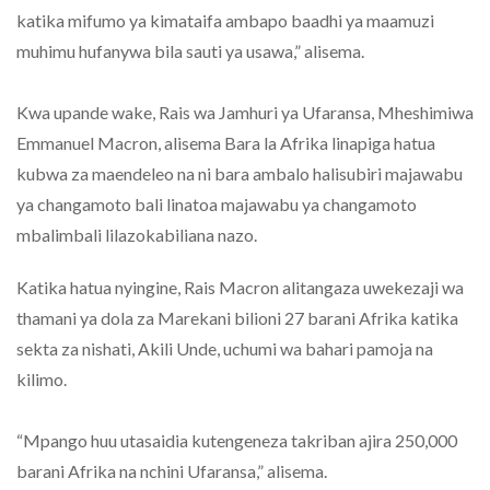
katika mifumo ya kimataifa ambapo baadhi ya maamuzi
muhimu hufanywa bila sauti ya usawa,” alisema.
Kwa upande wake, Rais wa Jamhuri ya Ufaransa, Mheshimiwa
Emmanuel Macron, alisema Bara la Afrika linapiga hatua
kubwa za maendeleo na ni bara ambalo halisubiri majawabu
ya changamoto bali linatoa majawabu ya changamoto
mbalimbali lilazokabiliana nazo.
Katika hatua nyingine, Rais Macron alitangaza uwekezaji wa
thamani ya dola za Marekani bilioni 27 barani Afrika katika
sekta za nishati, Akili Unde, uchumi wa bahari pamoja na
kilimo.
“Mpango huu utasaidia kutengeneza takriban ajira 250,000
barani Afrika na nchini Ufaransa,” alisema.