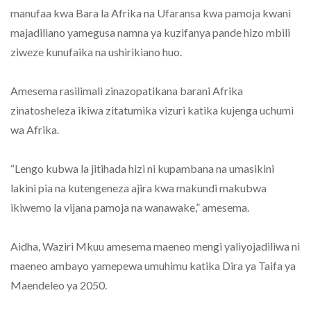
manufaa kwa Bara la Afrika na Ufaransa kwa pamoja kwani
majadiliano yamegusa namna ya kuzifanya pande hizo mbili
ziweze kunufaika na ushirikiano huo.
Amesema rasilimali zinazopatikana barani Afrika
zinatosheleza ikiwa zitatumika vizuri katika kujenga uchumi
wa Afrika.
“Lengo kubwa la jitihada hizi ni kupambana na umasikini
lakini pia na kutengeneza ajira kwa makundi makubwa
ikiwemo la vijana pamoja na wanawake,” amesema.
Aidha, Waziri Mkuu amesema maeneo mengi yaliyojadiliwa ni
maeneo ambayo yamepewa umuhimu katika Dira ya Taifa ya
Maendeleo ya 2050.