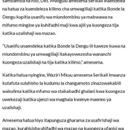
Sambamba na hilo, Dkt. Mwigulu amesema Serikali inaendelea
na hatua za kuendeleza kilimo cha umwagiliaji katika Bonde la
Dengu kupitia usanifu wa miundombinu ya mabwawa na
mifumo mingine ya kuhifadhi maji kwa ajili ya kuongeza tija
katika uzalishaji wa mazao.
“Usanifu unaendelea katika Bonde la Dengu ili tuweze kuwa na
miundombinu ya umwagiliaji itakayowezesha wananchi
kuongeza uzalishaji na tija katika kilimo,” amesema.
Katika hatua nyingine, Waziri Mkuu amesema Serikali imeanza
kutafuta suluhisho la kudumu la changamoto zinazowakabili
wakulima katika mfumo wa stakabadhi ghalani kwa kuongeza
uwekezaji katika ujenzi wa maghala kwenye maeneo ya
uzalishaji.
Amesema hatua hiyo itapunguza gharama za usafirishaji wa
mazao, kurahisisha uhifadhi wa mazao na kuongeza ufanisi wa