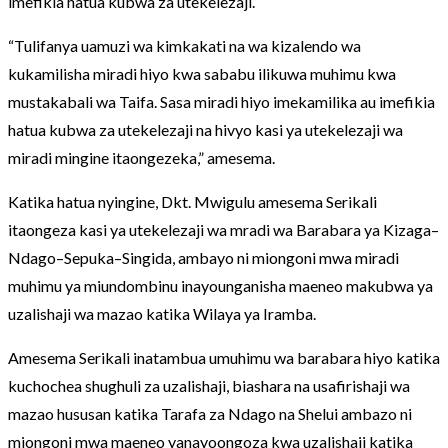
imefikia hatua kubwa za utekelezaji.
“Tulifanya uamuzi wa kimkakati na wa kizalendo wa
kukamilisha miradi hiyo kwa sababu ilikuwa muhimu kwa
mustakabali wa Taifa. Sasa miradi hiyo imekamilika au imefikia
hatua kubwa za utekelezaji na hivyo kasi ya utekelezaji wa
miradi mingine itaongezeka,” amesema.
Katika hatua nyingine, Dkt. Mwigulu amesema Serikali
itaongeza kasi ya utekelezaji wa mradi wa Barabara ya Kizaga–
Ndago–Sepuka–Singida, ambayo ni miongoni mwa miradi
muhimu ya miundombinu inayounganisha maeneo makubwa ya
uzalishaji wa mazao katika Wilaya ya Iramba.
Amesema Serikali inatambua umuhimu wa barabara hiyo katika
kuchochea shughuli za uzalishaji, biashara na usafirishaji wa
mazao hususan katika Tarafa za Ndago na Shelui ambazo ni
miongoni mwa maeneo yanayoongoza kwa uzalishaji katika