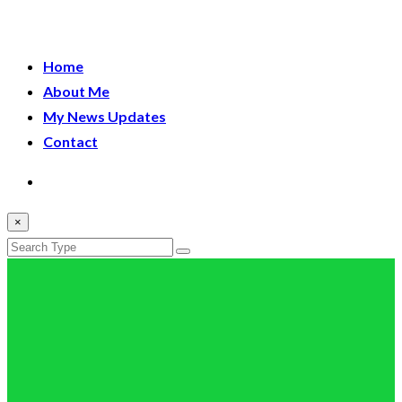
Home
About Me
My News Updates
Contact
×