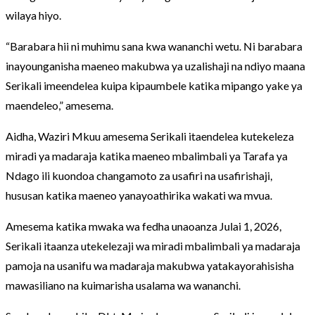
wilaya hiyo.
“Barabara hii ni muhimu sana kwa wananchi wetu. Ni barabara
inayounganisha maeneo makubwa ya uzalishaji na ndiyo maana
Serikali imeendelea kuipa kipaumbele katika mipango yake ya
maendeleo,” amesema.
Aidha, Waziri Mkuu amesema Serikali itaendelea kutekeleza
miradi ya madaraja katika maeneo mbalimbali ya Tarafa ya
Ndago ili kuondoa changamoto za usafiri na usafirishaji,
hususan katika maeneo yanayoathirika wakati wa mvua.
Amesema katika mwaka wa fedha unaoanza Julai 1, 2026,
Serikali itaanza utekelezaji wa miradi mbalimbali ya madaraja
pamoja na usanifu wa madaraja makubwa yatakayorahisisha
mawasiliano na kuimarisha usalama wa wananchi.