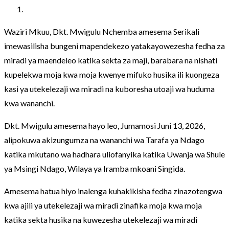
Waziri Mkuu, Dkt. Mwigulu Nchemba amesema Serikali
imewasilisha bungeni mapendekezo yatakayowezesha fedha za
miradi ya maendeleo katika sekta za maji, barabara na nishati
kupelekwa moja kwa moja kwenye mifuko husika ili kuongeza
kasi ya utekelezaji wa miradi na kuboresha utoaji wa huduma
kwa wananchi.
Dkt. Mwigulu amesema hayo leo, Jumamosi Juni 13, 2026,
alipokuwa akizungumza na wananchi wa Tarafa ya Ndago
katika mkutano wa hadhara uliofanyika katika Uwanja wa Shule
ya Msingi Ndago, Wilaya ya Iramba mkoani Singida.
Amesema hatua hiyo inalenga kuhakikisha fedha zinazotengwa
kwa ajili ya utekelezaji wa miradi zinafika moja kwa moja
katika sekta husika na kuwezesha utekelezaji wa miradi