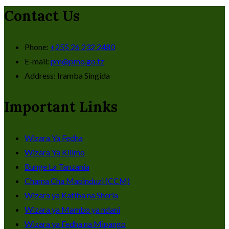
Contact Us
Phone:
+255 26 232 2480
E-mail:
pm@pmo.go.tz
Address:
Iramba Singida
Important Links
Wizara Ya Fedha
Wizara Ya Kilimo
Bunge La Tanzania
Chama Cha Mapinduzi (CCM)
Wizara ya Katiba na Sheria
Wizara ya Mambo ya ndani
Wizara ya Fedha na Mipango