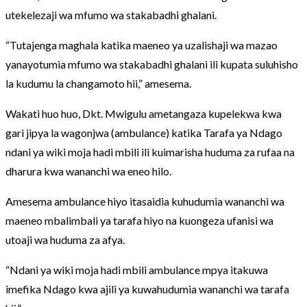
utekelezaji wa mfumo wa stakabadhi ghalani.
“Tutajenga maghala katika maeneo ya uzalishaji wa mazao
yanayotumia mfumo wa stakabadhi ghalani ili kupata suluhisho
la kudumu la changamoto hii,” amesema.
Wakati huo huo, Dkt. Mwigulu ametangaza kupelekwa kwa
gari jipya la wagonjwa (ambulance) katika Tarafa ya Ndago
ndani ya wiki moja hadi mbili ili kuimarisha huduma za rufaa na
dharura kwa wananchi wa eneo hilo.
Amesema ambulance hiyo itasaidia kuhudumia wananchi wa
maeneo mbalimbali ya tarafa hiyo na kuongeza ufanisi wa
utoaji wa huduma za afya.
“Ndani ya wiki moja hadi mbili ambulance mpya itakuwa
imefika Ndago kwa ajili ya kuwahudumia wananchi wa tarafa