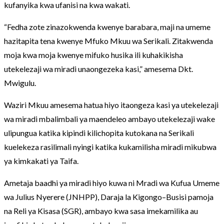
kufanyika kwa ufanisi na kwa wakati.
“Fedha zote zinazokwenda kwenye barabara, maji na umeme
hazitapita tena kwenye Mfuko Mkuu wa Serikali. Zitakwenda
moja kwa moja kwenye mifuko husika ili kuhakikisha
utekelezaji wa miradi unaongezeka kasi,” amesema Dkt.
Mwigulu.
Waziri Mkuu amesema hatua hiyo itaongeza kasi ya utekelezaji
wa miradi mbalimbali ya maendeleo ambayo utekelezaji wake
ulipungua katika kipindi kilichopita kutokana na Serikali
kuelekeza rasilimali nyingi katika kukamilisha miradi mikubwa
ya kimkakati ya Taifa.
Ametaja baadhi ya miradi hiyo kuwa ni Mradi wa Kufua Umeme
wa Julius Nyerere (JNHPP), Daraja la Kigongo–Busisi pamoja
na Reli ya Kisasa (SGR), ambayo kwa sasa imekamilika au