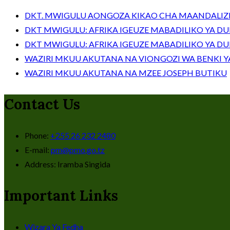
DKT. MWIGULU AONGOZA KIKAO CHA MAANDALIZI
DKT MWIGULU: AFRIKA IGEUZE MABADILIKO YA D
DKT MWIGULU: AFRIKA IGEUZE MABADILIKO YA D
WAZIRI MKUU AKUTANA NA VIONGOZI WA BENKI Y
WAZIRI MKUU AKUTANA NA MZEE JOSEPH BUTIKU
Contact Us
Phone:
+255 26 232 2480
E-mail:
pm@pmo.go.tz
Address:
Iramba Singida
Important Links
Wizara Ya Fedha