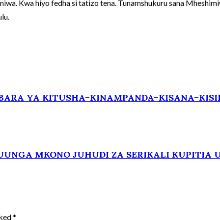
iniwa. Kwa hiyo fedha si tatizo tena. Tunamshukuru sana Mhes
lu.
BARA YA KITUSHA–KINAMPANDA–KISANA–KISI
NGA MKONO JUHUDI ZA SERIKALI KUPITIA U
rked
*