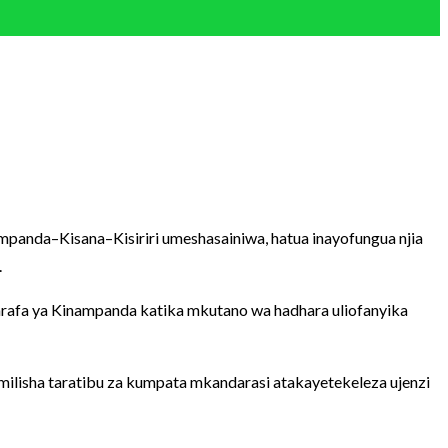
panda–Kisana–Kisiriri umeshasainiwa, hatua inayofungua njia
.
arafa ya Kinampanda katika mkutano wa hadhara uliofanyika
milisha taratibu za kumpata mkandarasi atakayetekeleza ujenzi