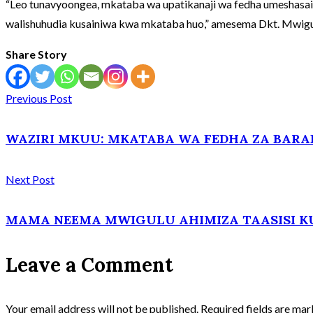
“Leo tunavyoongea, mkataba wa upatikanaji wa fedha umeshasa
walishuhudia kusainiwa kwa mkataba huo,” amesema Dkt. Mwigu
Share Story
Previous Post
WAZIRI MKUU: MKATABA WA FEDHA ZA BARA
Next Post
MAMA NEEMA MWIGULU AHIMIZA TAASISI KUU
Leave a Comment
Your email address will not be published.
Required fields are ma