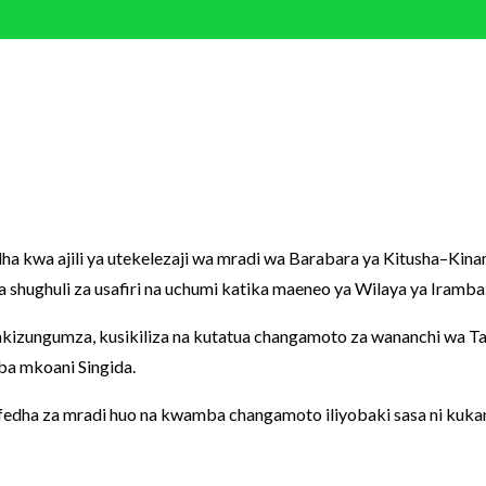
wa ajili ya utekelezaji wa mradi wa Barabara ya Kitusha–Kinam
 shughuli za usafiri na uchumi katika maeneo ya Wilaya ya Iramba
 akizungumza, kusikiliza na kutatua changamoto za wananchi wa T
ba mkoani Singida.
fedha za mradi huo na kwamba changamoto iliyobaki sasa ni kuka