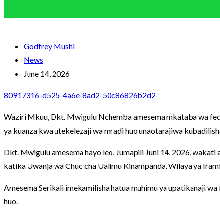
Godfrey Mushi
News
June 14, 2026
80917316-d525-4a6e-8ad2-50c86826b2d2
Waziri Mkuu, Dkt. Mwigulu Nchemba amesema mkataba wa fedha k
ya kuanza kwa utekelezaji wa mradi huo unaotarajiwa kubadilisha
Dkt. Mwigulu amesema hayo leo, Jumapili Juni 14, 2026, wakati
katika Uwanja wa Chuo cha Ualimu Kinampanda, Wilaya ya Iram
Amesema Serikali imekamilisha hatua muhimu ya upatikanaji wa 
huo.