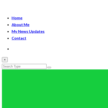
Home
About Me
My News Updates
Contact
×